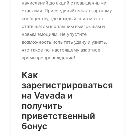
начислений до акций с повышенными
ставками. Присоединяйтесь к азартному
сообществу, где каждый спин может
стать шагом к большим выигрышам и
новым эмоциям. Не упустите
возможность испытать удачу и узнать,
что такое по-настоящему азартное
времяпрепровождение!
Как
зарегистрироваться
на Vavada и
получить
приветственный
бонус