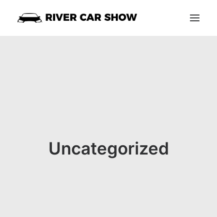
SEARCH
Uncategorized