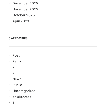
December 2025
November 2025
October 2025
April 2023
CATEGORIES
Post
Pablic
2
7
News
Public
Uncategorized
chickenroad
1