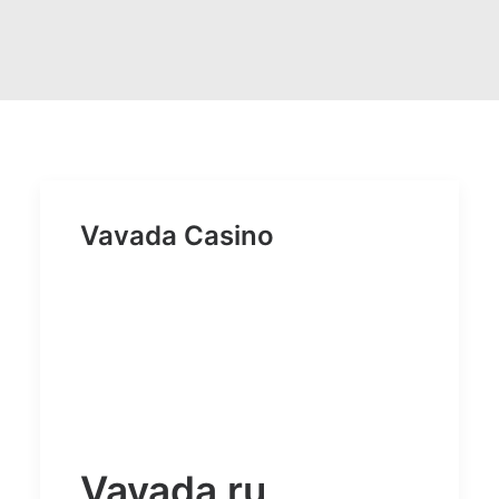
Vavada Casino
Vavada ru