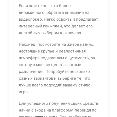
Если хотите чего-то более
динамичного, обратите внимание на
видеопокер. Легко освоить и предлагает
интересный геймплей, что делает его
достойным выбором для начала.
Наконец, посмотрите на живое казино:
настоящие крупье и реалистичная
атмосфера подарят вам ощутимость, за
которую многие ценят азартные
развлечения. Попробуйте несколько
разных вариантов и выберите те, что
лучше всего подходят вашему стилю
игры.
Для успешного получения своих средств
начни с входа на платформу, перейдя по
ссылке:
вавада вход
. Это необходимо