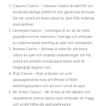
Casumo Casino – Casumo Casino är känt för sin
användarvänliga plattform och generösa bonusar.
De har också ett brett utbud av spel från ledande
leverantörer.
LeoVegas Casino – LeoVegas är en av de mest
populära online casinona i Sverige och erbjuder
en imponerande samling av spel och kampanjer.
Betway Casino – Betway är känt för sitt stora
utbud av spel och snabba utbetalningar. De har
också ett utmärkt kundsupportteam som är
tillgängligt dygnet runt.
Rizk Casino – Rizk erbjuder en unik
spelupplevelse med sitt Wheel of Rizk-
belöningssystem och ett stort urval av spel.
Mr Green Casino – Mr Green är ett välkänt och
respekterat online casino som erbjuder en trygg
och underhållande spelupplevelse.