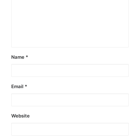
Name
*
Email
*
Website