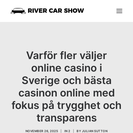
SEARCH
Varför fler väljer
online casino i
Sverige och bästa
casinon online med
fokus på trygghet och
transparens
NOVEMBER 26, 2025
|
IN
2
|
BY
JULIAN SUTTON