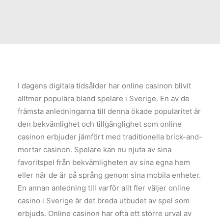
I dagens digitala tidsålder har online casinon blivit
alltmer populära bland spelare i Sverige. En av de
främsta anledningarna till denna ökade popularitet är
den bekvämlighet och tillgänglighet som online
casinon erbjuder jämfört med traditionella brick-and-
mortar casinon. Spelare kan nu njuta av sina
favoritspel från bekvämligheten av sina egna hem
eller när de är på språng genom sina mobila enheter.
En annan anledning till varför allt fler väljer online
casino i Sverige är det breda utbudet av spel som
erbjuds. Online casinon har ofta ett större urval av