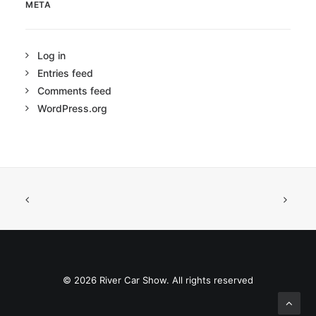
META
Log in
Entries feed
Comments feed
WordPress.org
© 2026 River Car Show. All rights reserved