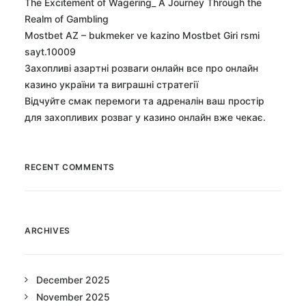
The Excitement of Wagering_ A Journey Through the
Realm of Gambling
Mostbet AZ – bukmeker ve kazino Mostbet Giri rsmi
sayt.10009
Захопливі азартні розваги онлайн все про онлайн
казино україни та виграшні стратегії
Відчуйте смак перемоги та адреналін ваш простір
для захопливих розваг у казино онлайн вже чекає.
RECENT COMMENTS
ARCHIVES
December 2025
November 2025