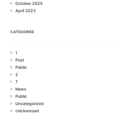
October 2025
April 2023
CATEGORIES
1
Post
Pablic
2
7
News
Public
Uncategorized
chickenroad