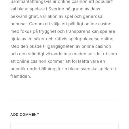
Sammanfattningsvis är online casinon ett populärt
val bland spelare i Sverige på grund av dess
bekvämlighet, variation av spel och generösa
bonusar. Genom att välja ett pålitligt online casino
med fokus på trygghet och transparens kan spelare
njuta av en säker och rättvis spelupplevelse online.
Med den ökade tillgängligheten av online casinon
och den ständigt växande marknaden ser det ut som
att online casinon kommer att fortsätta vara en
populär underhållningsform bland svenska spelare i
framtiden.
ADD COMMENT